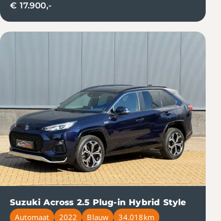
€ 17.900,-
Suzuki Across 2.5 Plug-in Hybrid Style
Automaat
2022
Blauw
34.018km