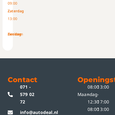
09:00
Zaterdag
-
13:00
Zondag
Gesloten
Contact
Openingst
071 -
08:00
13:00
579 02
Maandag
-
-
72
12:30
17:00
08:00
13:00
info@autodeal.nl