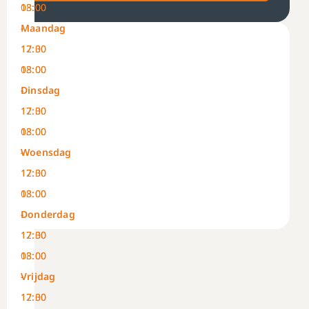
08:00
13:00
Maandag
-
-
12:30
17:00
08:00
13:00
Dinsdag
-
-
12:30
17:00
08:00
13:00
Woensdag
-
-
12:30
17:00
08:00
13:00
Donderdag
-
-
12:30
17:00
08:00
13:00
Vrijdag
-
-
12:30
17:00