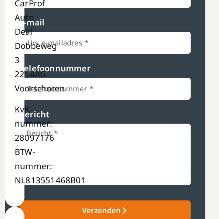
CarProf
Auto
E-mail
Deal
Dobbeweg
3
Telefoonnummer
2254AG
Voorschoten
KvK-
Bericht
nummer:
28097176
BTW-
nummer:
NL813551468B01
Verzenden