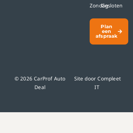
Zondag
Gesloten
Plan
een
afspraak
© 2026 CarProf Auto
Site door
Compleet
Deal
IT