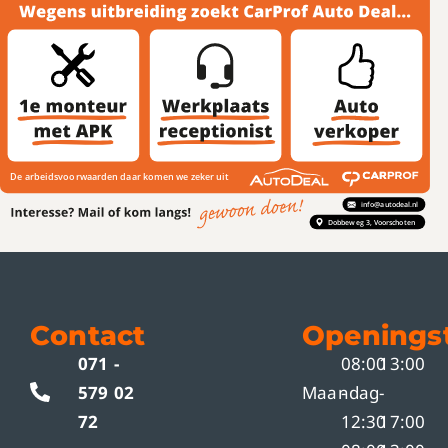
Contact
Openingst
071 -
08:00
13:00
579 02
Maandag
-
-
72
12:30
17:00