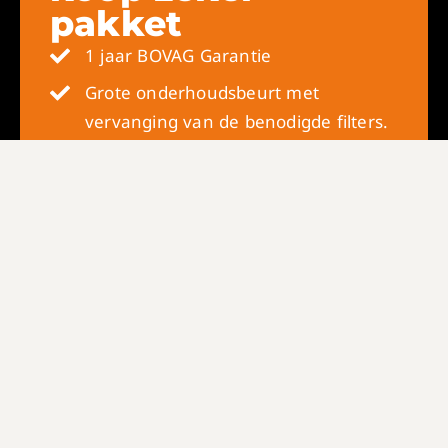
pakket
1 jaar BOVAG Garantie
Grote onderhoudsbeurt met
vervanging van de benodigde filters.
Hierbij hanteren wij de 80 punten
checklist
Moet de distributieriem nu of binnen
een jaar vervangen worden? Dan
doen wij dit vóór aflevering van uw
auto
De auto krijgt airco service, d.w.z. een
controle op werking en het opnieuw
vullen van het systeem
De auto wordt professioneel