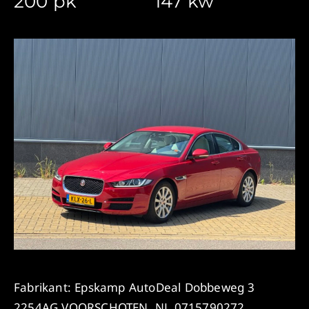
200 pk
147 kw
Fabrikant: Epskamp AutoDeal Dobbeweg 3
2254AG VOORSCHOTEN, NL 0715790272