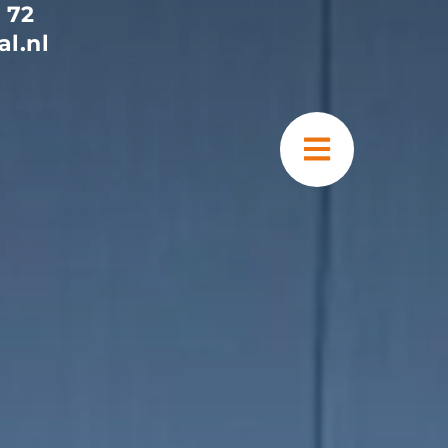
 72
l.nl