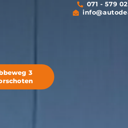
071 - 579 02
info@autodea
bbeweg 3
orschoten