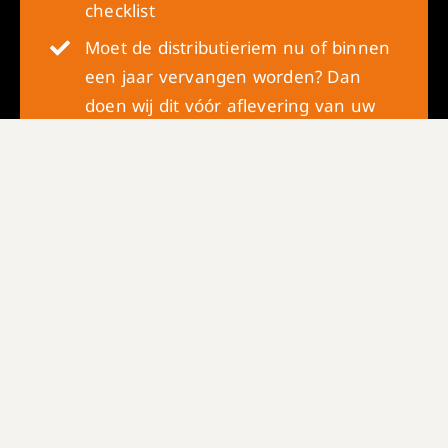
checklist
Moet de distributieriem nu of binnen
een jaar vervangen worden? Dan
doen wij dit vóór aflevering van uw
auto
De auto krijgt airco service, d.w.z. een
controle op werking en het opnieuw
vullen van het systeem
De auto wordt professioneel
schoongemaakt en gepoetst
Indien nodig worden de banden
vervangen (< 3 mm profiel)
Bij aflevering ontvangt u een APK-
tegoedbon voor volgend jaar. (t.w.v. €