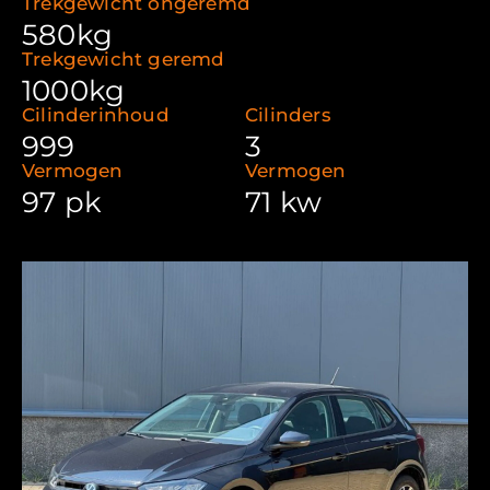
Trekgewicht ongeremd
580kg
Trekgewicht geremd
1000kg
Cilinderinhoud
Cilinders
999
3
Vermogen
Vermogen
97 pk
71 kw