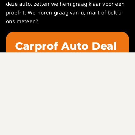
deze auto, zetten we hem graag klaar voor een
proefrit. We horen graag van u, mailt of belt u
ons meteen?
Carprof Auto Deal
koop zeker
pakket
1 jaar BOVAG Garantie
Grote onderhoudsbeurt met
vervanging van de benodigde filters.
Hierbij hanteren wij de 80 punten
checklist
Moet de distributieriem nu of binnen
een jaar vervangen worden? Dan