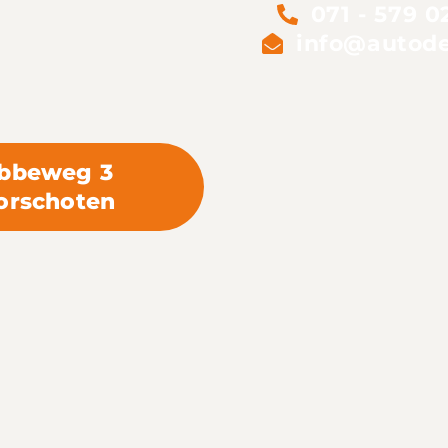
071 - 579 0
info@autode
bbeweg 3
orschoten