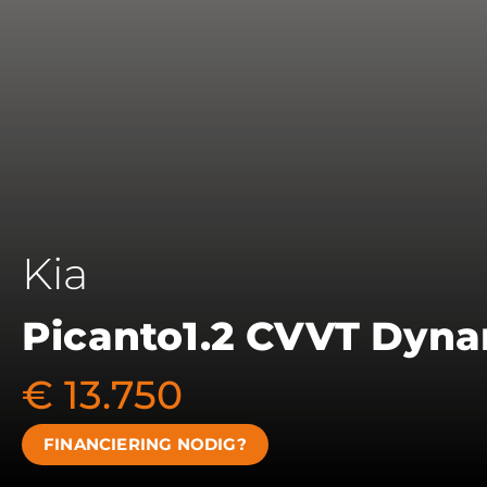
Kia
Picanto
1.2 CVVT Dyna
€ 13.750
FINANCIERING NODIG?