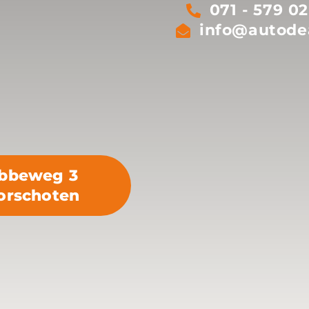
071 - 579 02
info@autodea
bbeweg 3
orschoten